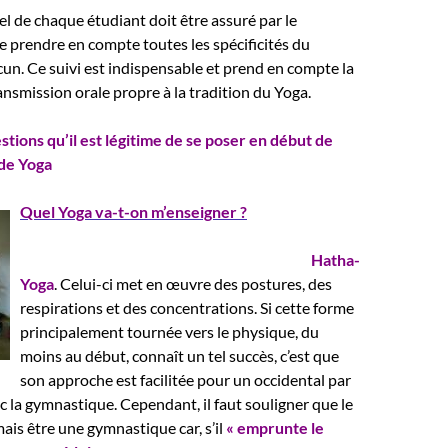
el de chaque étudiant doit être assuré par le
e prendre en compte toutes les spécificités du
un. Ce suivi est indispensable et prend en compte la
nsmission orale propre à la tradition du Yoga.
tions qu’il est légitime de se poser en début de
de Yoga
Quel Yoga va-t-on m’enseigner ?
En Europe, la forme la plus répandue est le
Hatha-
Yoga
. Celui-ci met en œuvre des postures, des
respirations et des concentrations. Si cette forme
principalement tournée vers le physique, du
moins au début, connaît un tel succès, c’est que
son approche est facilitée pour un occidental par
c la gymnastique. Cependant, il faut souligner que le
ais être une gymnastique car, s’il
« emprunte le