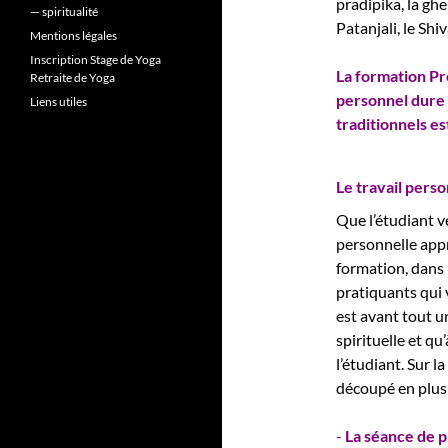
pradipika, la gh
— spiritualité
Patanjali, le Sh
Mentions légales
Inscription Stage de Yoga
La formation Pr
Retraite de Yoga
personnel dure 
Liens utiles
traditionnels es
Le travail pers
Que l’étudiant v
personnelle appro
formation, dans l
pratiquants qui 
est avant tout u
spirituelle et qu
l’étudiant. Sur l
découpé en plusi
-
La séance de p