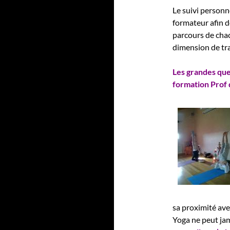
Le suivi personn
formateur afin d
parcours de chac
dimension de tra
Les grandes ques
formation Prof 
sa proximité ave
Yoga ne peut jam