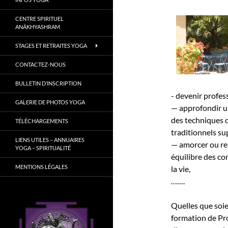
CENTRE SPIRITUEL
ANÂKHYASHRAM
STAGES ET RETRAITES YOGA
CONTACTEZ-NOUS
BULLETIN D’INSCRIPTION
- devenir profess
GALERIE DE PHOTOS YOGA
— approfondir u
des techniques 
TÉLÉCHARGEMENTS
traditionnels su
LIENS UTILES – ANNUAIRES
— amorcer ou re
YOGA – SPIRITUALITÉ
équilibre des co
MENTIONS LÉGALES
la vie,
…….
Quelles que soie
formation de Prof