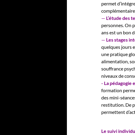
permet d’intégre
complémentaires
—
L’étude des t
personnes. On p
ans est un bon d
—
Les stages int
quelques jours e
une pratique glo
alimentation, so
souffrance psych
niveaux de consc
- La pédagogie e
formation permet
des mini-séances
restitution. De 
permettent d’act
Le suivi indivi