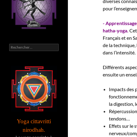
diverses connai
pour l’enseignem
- Apprentissage
hatha-yoga.
Cet
Français et en Sa
de la technique,
Rechercher :
dans l’intensité.
Différents aspe
ensuite un ense
Impacts des p
fonctionnemen
la digestion,
Répercussions
tendons…
Yoga cittavritti
Effets sur le
nirodhah.
nerveux/compo