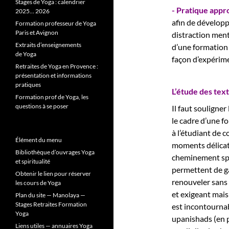
Stages de Yoga : calendrier
- Pratique appr
2025… 2026
afin de développe
Formation professeur de Yoga
Paris et Avignon
distraction menta
Extraits d’enseignements
d’une formation 
de Yoga
façon d’expérime
Retraites de Yoga en Provence :
présentation et informations
pratiques
L’étude des tex
Formation prof de Yoga, les
questions à se poser
Il faut souligne
le cadre d’une f
à l’étudiant de c
Élément du menu
moments délicats
Bibliothèque d’ouvrages Yoga
cheminement spi
et spiritualité
permettent de ga
Obtenir le lien pour réserver
renouveler sans 
les cours de Yoga
et exigeant mais
Plan du site — Manolaya —
Stages Retraites Formation
est incontournab
Yoga
upanishads (en p
Liens utiles — annuaires Yoga