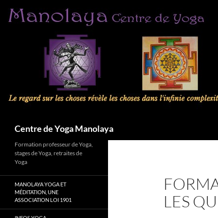
Aller
au
contenu
Recherche
Centre de Yoga Manolaya
Formation professeur de Yoga,
stages de Yoga, retraites de
Yoga
FORMA
MANOLAYA YOGA ET
MÉDITATION, UNE
LES QU
ASSOCIATION LOI 1901
INFOS YOGA