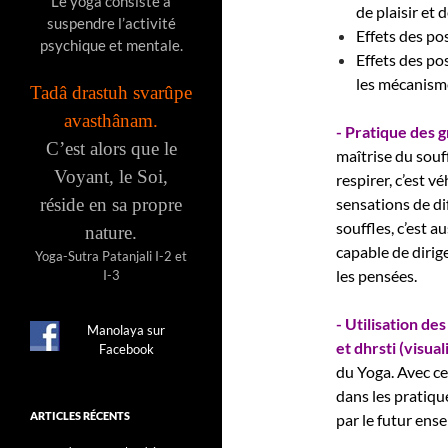
Le yoga consiste à
de plaisir et
suspendre l’activité
Effets des po
psychique et mentale.
Effets des po
les mécanism
Tadâ drastuh svarûpe
avasthânam.
- Pratique des 
C’est alors que le
maîtrise du souff
Voyant, le Soi,
respirer, c’est vé
réside en sa propre
sensations de di
souffles, c’est 
nature.
capable de dirige
Yoga-Sutra Patanjali I-2 et
les pensées.
I-3
- Utilisation de
Manolaya sur
et dhrsti (visual
Facebook
du Yoga. Avec ces
dans les pratiqu
ARTICLES RÉCENTS
par le futur ense