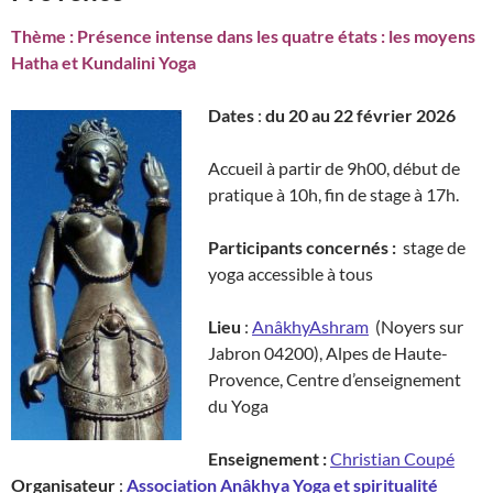
Thème :
Présence intense dans les quatre états : les moyens
Hatha et Kundalini Yoga
Dates
:
du 20 au 22 février 2026
Accueil à partir de 9h00, début de
pratique à 10h, fin de stage à 17h.
Participants concernés :
stage de
yoga accessible à tous
Lieu
:
AnâkhyAshram
(Noyers sur
Jabron 04200), Alpes de Haute-
Provence, Centre d’enseignement
du Yoga
Enseignement :
Christian Coupé
Organisateur
:
Association Anâkhya Yoga et spiritualité