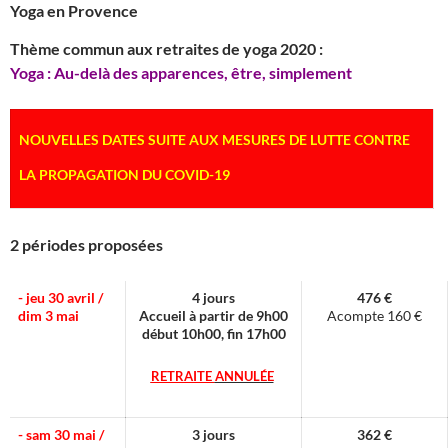
Yoga en Provence
Thème commun aux retraites de yoga 2020 :
Yoga : Au-delà des apparences, être, simplement
NOUVELLES
DATES
SUITE
AUX
MESURES
DE
LUTTE
CONTRE
LA
PROPAGATION
DU
COVID-19
2 périodes proposées
- jeu 30 avril /
4 jours
476 €
dim 3 mai
Accueil à partir de 9h00
Acompte 160 €
début 10h00, fin 17h00
RETRAITE
ANNULÉE
- sam 30 mai /
3 jours
362 €