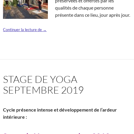
préservées et offertes par les
qualités de chaque personne
présente dans ce lieu, jour après jour.
2020
RETRAITE
DE
YOGA
MAI
Continuer la lecture de
→
STAGE DE YOGA
SEPTEMBRE 2019
Cycle présence intense et développement de l’ardeur
intérieure :