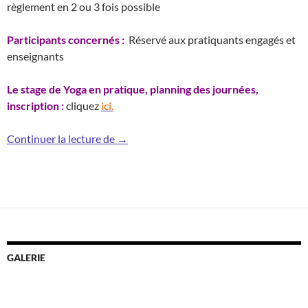
règlement en 2 ou 3 fois possible
Participants concernés :
Réservé aux pratiquants engagés et
enseignants
Le stage de Yoga en pratique, planning des journées,
inscription :
cliquez
ici.
Stage de yoga septembre 2019
Continuer la lecture de
→
GALERIE