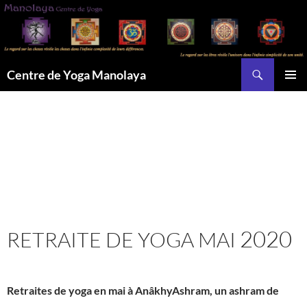
Aller
au
contenu
Recherche
Centre de Yoga Manolaya
MENU
PRINCI
2020
RETRAITE
DE
YOGA
MAI
Retraites de yoga en mai à AnâkhyAshram, un ashram de