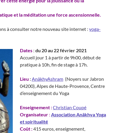
er cette énergie pour la jouissance ou la
ratique et la méditation une force
ascensionnelle
.
ns à consulter notre nouveau site internet :
yoga-
Dates
:
du 20 au 22 février 2021
Accueil jour 1 à partir de 9h00, début de
pratique à 10h, fin de stage à 17h.
Lieu
:
AnâkhyAshram
(Noyers sur Jabron
04200), Alpes de Haute-Provence, Centre
d’enseignement du Yoga
Enseignement :
Christian Coupé
Organisateur
:
Association Anâkhya Yoga
et spiritualité
Coût :
415 euros, enseignement,