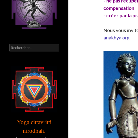
- ne pas récupér
compensation
- créer par la p
Nous vous invito
anakhya.org
Rechercher :
Yoga cittavritti
nirodhah.