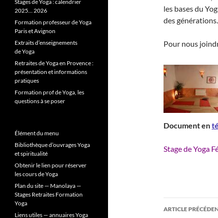
Stages de Yoga : calendrier
les bases du Yoga
2025… 2026
des générations.
Formation professeur de Yoga
Paris et Avignon
Extraits d’enseignements
Pour nous joindr
de Yoga
Retraites de Yoga en Provence :
présentation et informations
pratiques
Formation prof de Yoga, les
questions à se poser
Document en
t
Élément du menu
Bibliothèque d’ouvrages Yoga
Stage de Yoga Fé
et spiritualité
Obtenir le lien pour réserver
les cours de Yoga
Plan du site — Manolaya —
Stages Retraites Formation
Navigati
Yoga
ARTICLE PRÉCÉDE
Liens utiles — annuaires Yoga