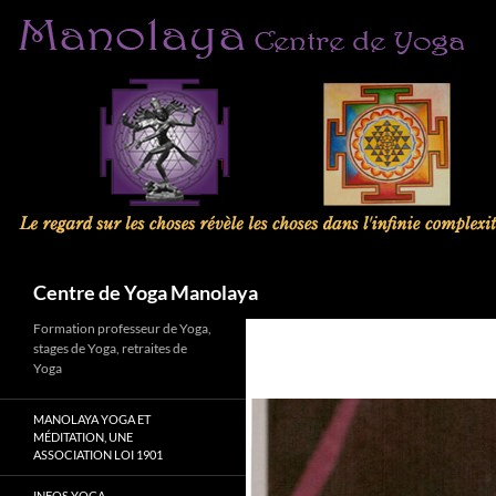
Aller
au
contenu
Recherche
Centre de Yoga Manolaya
Formation professeur de Yoga,
stages de Yoga, retraites de
Yoga
MANOLAYA YOGA ET
MÉDITATION, UNE
ASSOCIATION LOI 1901
INFOS YOGA