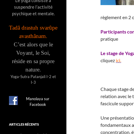
Le yoga consiste à
suspendre l’activité
psychique et mentale.
règlement en 2 o
Tadâ drastuh svarûpe
Participants co
avasthânam.
pratique
C’est alors que le
Voyant, le Soi,
Le stage de Yoga
cliquez
ici.
réside en sa propre
nature.
Yoga-Sutra Patanjali I-2 et
I-3
Chaque stage de
relation avec le
Manolaya sur
fascicule suppor
Facebook
Une présentatio
fondamentaux as
ARTICLES RÉCENTS
concentration, ét