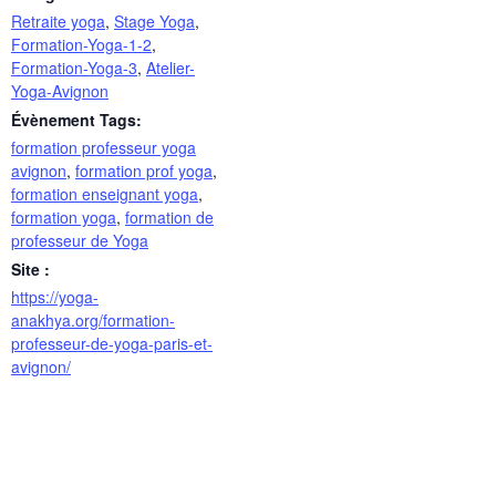
Retraite yoga
,
Stage Yoga
,
Formation-Yoga-1-2
,
Formation-Yoga-3
,
Atelier-
Yoga-Avignon
Évènement Tags:
formation professeur yoga
avignon
,
formation prof yoga
,
formation enseignant yoga
,
formation yoga
,
formation de
professeur de Yoga
Site :
https://yoga-
anakhya.org/formation-
professeur-de-yoga-paris-et-
avignon/